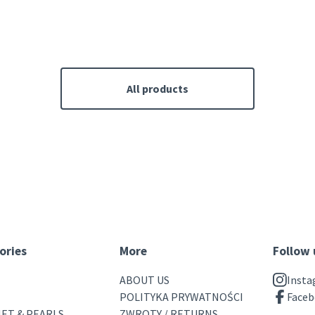
All products
ories
More
Follow 
ABOUT US
Inst
POLITYKA PRYWATNOŚCI
Face
ET & PEARLS
ZWROTY / RETURNS