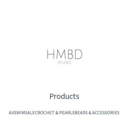
Products
All
SWIM
SALE
CROCHET & PEARLS
BEADS & ACCESSORIES