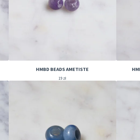
HMBD BEADS AMETISTE
HM
19
zł